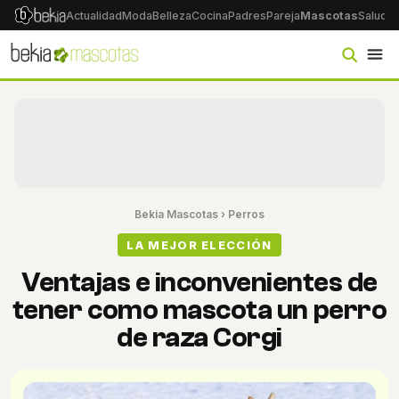
Actualidad
Moda
Belleza
Cocina
Padres
Pareja
Mascotas
Salud
Ps
Bekia Mascotas
›
Perros
LA MEJOR ELECCIÓN
Ventajas e inconvenientes de
tener como mascota un perro
de raza Corgi