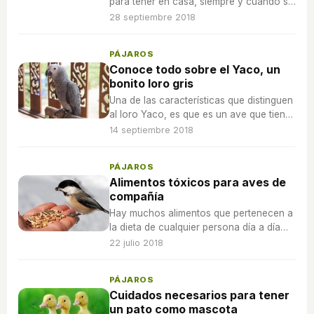
para tener en casa, siempre y cuando su
cuidado sea el adecuado según sus
28 septiembre 2018
características
PÁJAROS
Conoce todo sobre el Yaco, un
bonito loro gris
Una de las características que distinguen
al loro Yaco, es que es un ave que tiene
inteligencia grandiosa y facilidades de
14 septiembre 2018
memorización.
PÁJAROS
Alimentos tóxicos para aves de
compañía
Hay muchos alimentos que pertenecen a
la dieta de cualquier persona día a día
que son altamente tóxicos para un ave y
22 julio 2018
que se desconoce este peligro para
ellos.
PÁJAROS
Cuidados necesarios para tener
un pato como mascota