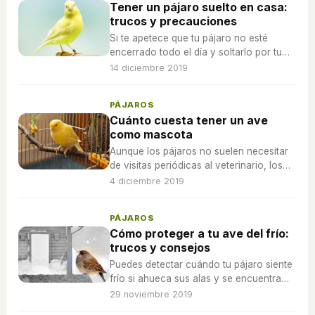
Tener un pájaro suelto en casa:
trucos y precauciones
Si te apetece que tu pájaro no esté
encerrado todo el día y soltarlo por tu
casa en algunas ocasiones, estas son
14 diciembre 2019
las precauciones que debes tomar.
PÁJAROS
Cuánto cuesta tener un ave
como mascota
Aunque los pájaros no suelen necesitar
de visitas periódicas al veterinario, los
gastos en consultas podrían ser bastante
4 diciembre 2019
elevados por su condición de animales
exóticos.
PÁJAROS
Cómo proteger a tu ave del frío:
trucos y consejos
Puedes detectar cuándo tu pájaro siente
frío si ahueca sus alas y se encuentra
aletargado para así reducir la actividad
29 noviembre 2019
de su metabolismo y ahorrar energía.