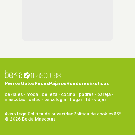
Perros
Gatos
Peces
Pájaros
Roedores
Exóticos
bekia.es
·
moda
·
belleza
·
cocina
·
padres
·
pareja
·
mascotas
·
salud
·
psicología
·
hogar
·
fit
·
viajes
Aviso legal
Política de privacidad
Política de cookies
RSS
© 2026 Bekia Mascotas