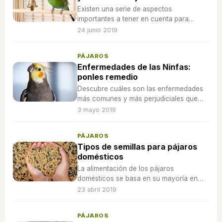
Existen una serie de aspectos
importantes a tener en cuenta para
garantizar la salud y el bienestar de estas
24 junio 2019
mascotas.
PÁJAROS
Enfermedades de las Ninfas:
ponles remedio
Descubre cuáles son las enfermedades
más comunes y más perjudiciales que
pueden sufrir las Ninfas y cómo se
3 mayo 2019
pueden prevenir y curar.
PÁJAROS
Tipos de semillas para pájaros
domésticos
La alimentación de los pájaros
domésticos se basa en su mayoría en
semillas pero ¿sabías cuántas hay y cuál
23 abril 2019
es la más recomendable para el tuyo?
PÁJAROS