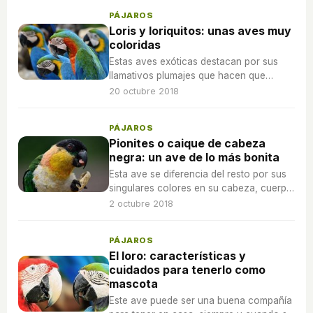
PÁJAROS
Loris y loriquitos: unas aves muy
coloridas
Estas aves exóticas destacan por sus
llamativos plumajes que hacen que
nunca pasen desapercibidas entre el
20 octubre 2018
resto.
PÁJAROS
Pionites o caique de cabeza
negra: un ave de lo más bonita
Esta ave se diferencia del resto por sus
singulares colores en su cabeza, cuerpo
y plumas que la hacen más visible y
2 octubre 2018
llamativa.
PÁJAROS
El loro: características y
cuidados para tenerlo como
mascota
Este ave puede ser una buena compañía