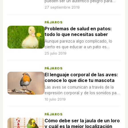
pueden ser un auténtico peligro para
estos pájaros. Descubre cómo les
27 septiembre 2019
afectan para poder prevenir con cautela.
PÁJAROS
Problemas de salud en patos:
todo lo que necesitas saber
Aunque parezca algo complicado, lo
cierto es que educar a un pato es
bastante sencillo pues suelen obedecer
25 julio 2019
órdenes ya que tienen una gran
capacidad de aprendizaje.
PÁJAROS
El lenguaje corporal de las aves:
conoce lo que dice tu mascota
Las aves se comunican a través de la
expresión corporal y de los sonidos para
mostrar su estado de ánimo, si están
10 julio 2019
enfermas o simplemente quieren llamar la
atención.
PÁJAROS
Cómo debe ser la jaula de un loro
y cuál es la mejor localización