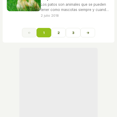
Los patos son animales que se pueden
tener como mascotas siempre y cuando
estén en las condiciones adecuadas.
2 julio 2018
←
1
2
3
→