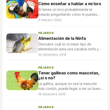
Cómo enseñar a hablar a mi loro
Si tienes un loro probablemente te
estarás preguntando cómo le puedes
enseñar a hablar, pues aquí tienes
2 febrero 2020
algunas pautas para ello.
PÁJAROS
Alimentación de la Ninfa
Descubre cuál es el mejor tipo de
alimentación para una cacatúa ninfa y
qué tipo de consecuencias trae alimentar
30 diciembre 2019
mal a la mascota.
PÁJAROS
Tener gallinas como mascotas,
¿sí o no?
La gallina, aunque no sea la mascota
más común, puede llegar a ser un buen
animal de compañía.
18 diciembre 2019
PÁJAROS