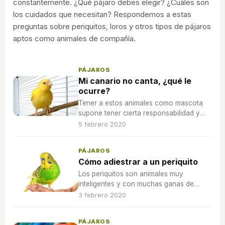
constantemente. ¿Qué pájaro debes elegir? ¿Cuáles son
los cuidados que necesitan? Respondemos a estas
preguntas sobre periquitos, loros y otros tipos de pájaros
aptos como animales de compañía.
PÁJAROS
Mi canario no canta, ¿qué le
ocurre?
Tener a estos animales como mascota
supone tener cierta responsabilidad y
hacerse cargo de una serie de cuidados
5 febrero 2020
diarios.
PÁJAROS
Cómo adiestrar a un periquito
Los periquitos son animales muy
inteligentes y con muchas ganas de
aprender. Es por eso que es buena idea
3 febrero 2020
que les enseñes trucos y a cumplir
órdenes.
PÁJAROS