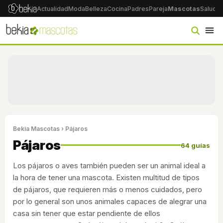
Actualidad
Moda
Belleza
Cocina
Padres
Pareja
Mascotas
Salud
Ps
Bekia Mascotas
› Pájaros
Pájaros
64 guías
Los pájaros o aves también pueden ser un animal ideal a
la hora de tener una mascota. Existen multitud de tipos
de pájaros, que requieren más o menos cuidados, pero
por lo general son unos animales capaces de alegrar una
casa sin tener que estar pendiente de ellos