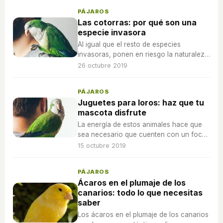
PÁJAROS
Las cotorras: por qué son una
especie invasora
Al igual que el resto de especies
invasoras, ponen en riesgo la naturaleza
de los ecosistemas autóctonos y pueden
26 octubre 2019
ocasionar problemas de salud pública.
PÁJAROS
Juguetes para loros: haz que tu
mascota disfrute
La energía de estos animales hace que
sea necesario que cuenten con un foco
de diversión y estimulación día tras día.
15 octubre 2019
PÁJAROS
Ácaros en el plumaje de los
canarios: todo lo que necesitas
saber
Los ácaros en el plumaje de los canarios