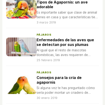
Tipos de Agapornis: un ave
adorable
Es importante saber que clase de animal
tienes en casa y que características tiene
para proporcionarle los mejores
3 marzo 2019
cuidados
PÁJAROS
Enfermedades de las aves que
se detectan por sus plumas
Al igual que el resto de mascotas
domésticas, las aves requieren de
cuidados específicos sobre todo para
25 febrero 2019
cuidar su plumaje y su hábitat para así
ofrecerles una mejor calidad de vida.
PÁJAROS
Consejos para la cría de
agapornis
Si alguna vez te has preguntado cómo
sería poder montar un criadero de
agapornis o como poder criar a uno,
30 enero 2019
con este artículo aprenderás a hacerlo.