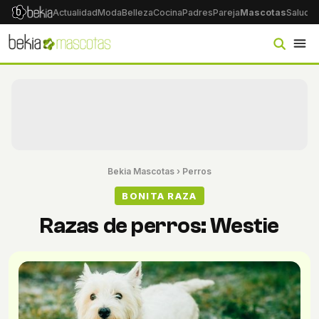
Actualidad
Moda
Belleza
Cocina
Padres
Pareja
Mascotas
Salud
Ps
Bekia Mascotas
›
Perros
BONITA RAZA
Razas de perros: Westie