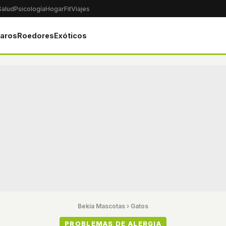
Salud
Psicología
Hogar
Fit
Viajes
jaros
Roedores
Exóticos
Bekia Mascotas
›
Gatos
PROBLEMAS DE ALERGIA