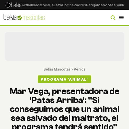
Actualidad
Moda
Belleza
Cocina
Padres
Pareja
Mascotas
Salud
Ps
Bekia Mascotas
›
Perros
PROGRAMA 'ANIMAL'
Mar Vega, presentadora de
'Patas Arriba': "Si
conseguimos que un animal
sea salvado del maltrato, el
programa tendrá sentido"