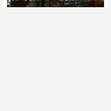
¿De verdad hacen esto?
Costumbres que rompen todos los
esquemas