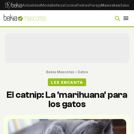
Actualidad
Moda
Belleza
Cocina
Padres
Pareja
Mascotas
Salud
Ps
Bekia Mascotas
›
Gatos
LES ENCANTA
El catnip: La 'marihuana' para
los gatos