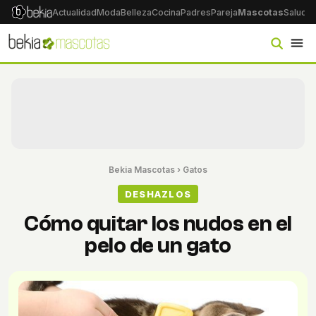
Actualidad
Moda
Belleza
Cocina
Padres
Pareja
Mascotas
Salud
Ps
Bekia Mascotas
›
Gatos
DESHAZLOS
Cómo quitar los nudos en el
pelo de un gato