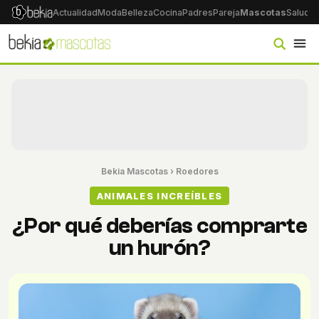
Actualidad
Moda
Belleza
Cocina
Padres
Pareja
Mascotas
Salud
Ps
Bekia Mascotas
›
Roedores
ANIMALES INCREÍBLES
¿Por qué deberías comprarte
un hurón?