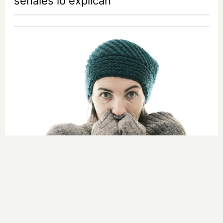
señales lo explican
Esto explica el frío
¿Te pasa que por la noche sientes
más frío sin motivo?