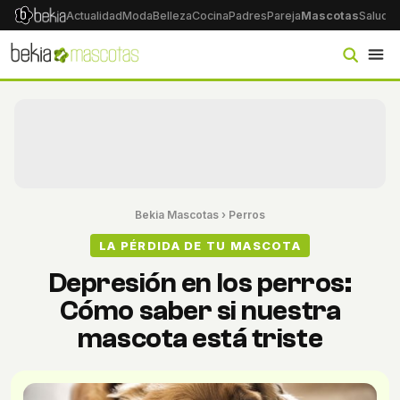
Actualidad
Moda
Belleza
Cocina
Padres
Pareja
Mascotas
Salud
Ps
Bekia Mascotas
›
Perros
LA PÉRDIDA DE TU MASCOTA
Depresión en los perros:
Cómo saber si nuestra
mascota está triste