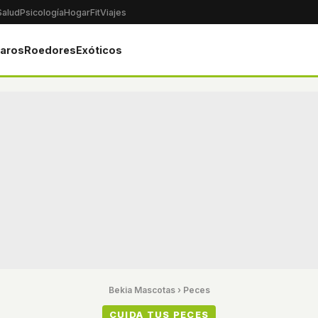
Salud
Psicología
Hogar
Fit
Viajes
jaros
Roedores
Exóticos
Bekia Mascotas
›
Peces
CUIDA TUS PECES