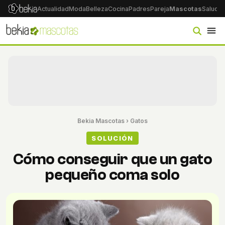
Actualidad
Moda
Belleza
Cocina
Padres
Pareja
Mascotas
Salud
Ps
Bekia Mascotas
›
Gatos
SOLUCIÓN
Cómo conseguir que un gato
pequeño coma solo