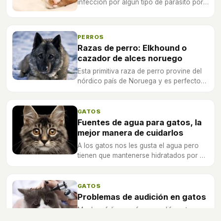
infección por algún tipo de parásito por
ese motivo es necesario conocer que
tipos de parásitos existen y cómo se
debe tratar a un gato infectado.
PERROS
Razas de perro: Elkhound o
cazador de alces noruego
Esta primitiva raza de perro provine del
nórdico país de Noruega y es perfecto
para el pastoreo, la protección de un
terreno o la caza.
GATOS
Fuentes de agua para gatos, la
mejor manera de cuidarlos
A los gatos nos les gusta el agua pero
tienen que mantenerse hidratados por el
bien de su salud ¿conoces los mejores
métodos para que tu felino beba agua?
GATOS
Problemas de audición en gatos
Muchos felinos sufren por diferentes
motivos problemas de sordera que les