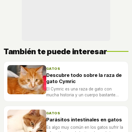
También te puede interesar
GATOS
Descubre todo sobre la raza de
gato Cymric
El Cymric es una raza de gato con
mucha historia y un cuerpo bastante
peculiar ya que carece de cola, algo que
una leyenda relaciona con el arca de
Noé.
GATOS
Parásitos intestinales en gatos
Es algo muy común en los gatos sufrir la