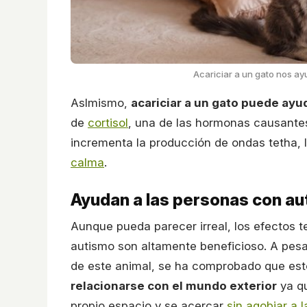
Acariciar a un gato nos ay
AsImismo,
acariciar a un gato puede ayu
de
cortisol
, una de las hormonas causantes
incrementa la producción de ondas tetha, 
calma
.
Ayudan a las personas con aut
Aunque pueda parecer irreal, los efectos t
autismo son altamente beneficioso. A pesa
de este animal, se ha comprobado que est
relacionarse con el mundo exterior
ya qu
propio espacio y se acercar
sin agobiar a 