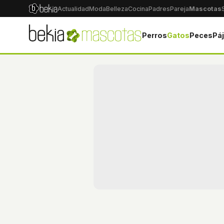
Actualidad
Moda
Belleza
Cocina
Padres
Pareja
Mascotas
Perros
Gatos
Peces
Pá