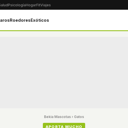
Salud
Psicología
Hogar
Fit
Viajes
jaros
Roedores
Exóticos
Bekia Mascotas
›
Gatos
APORTA MUCHO