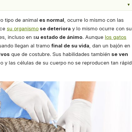
▾
ro tipo de animal
es normal
, ocurre lo mismo con las
ece
su organismo
se deteriora
y lo mismo ocurre con su
s, incluso en s
u estado de ánimo
. Aunque
los gatos
cuando llegan al tramo
final de su vida
, dan un bajón en
ivos
que de costubre. Sus habilidades también
se ven
o y las células de su cuerpo no se reproducen tan rápi