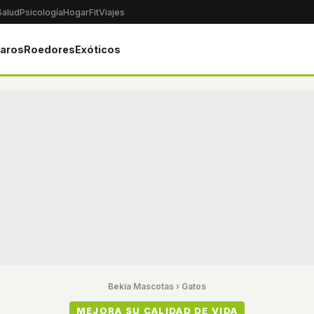
Salud
Psicología
Hogar
Fit
Viajes
jaros
Roedores
Exóticos
Bekia Mascotas
›
Gatos
MEJORA SU CALIDAD DE VIDA