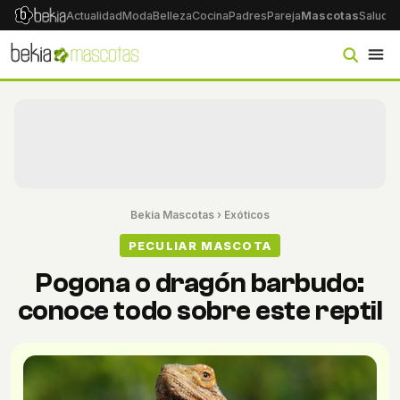
Actualidad
Moda
Belleza
Cocina
Padres
Pareja
Mascotas
Salud
Ps
Bekia Mascotas
›
Exóticos
PECULIAR MASCOTA
Pogona o dragón barbudo:
conoce todo sobre este reptil