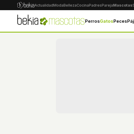
Actualidad
Moda
Belleza
Cocina
Padres
Pareja
Mascotas
Perros
Gatos
Peces
Pá