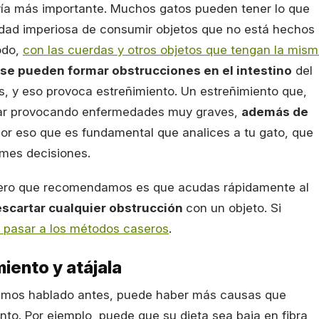
avía más importante. Muchos gatos pueden tener lo que
sidad imperiosa de consumir objetos que no está hechos
odo,
con las cuerdas y otros objetos que tengan la mis
se pueden formar obstrucciones en el intestino
del
s, y eso provoca estreñimiento. Un estreñimiento que,
ar provocando enfermedades muy graves,
además de
por eso que es fundamental que analices a tu gato, que
tomes decisiones.
rimero que recomendamos es que acudas rápidamente al
scartar cualquier obstrucción
con un objeto. Si
 pasar a los métodos caseros
.
iento y atájala
emos hablado antes, puede haber más causas que
to. Por ejemplo, puede que su dieta sea baja en fibra,