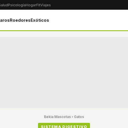
Salud
Psicología
Hogar
Fit
Viajes
jaros
Roedores
Exóticos
Bekia Mascotas
›
Gatos
SISTEMA DIGESTIVO