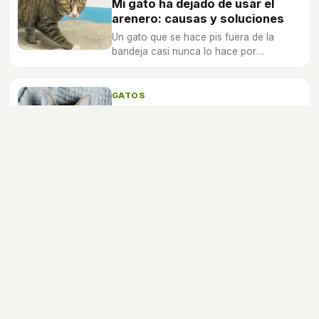
Mi gato ha dejado de usar el
arenero: causas y soluciones
Un gato que se hace pis fuera de la
bandeja casi nunca lo hace por
capricho: o le duele algo, o hay algo en
casa que no soporta. Te cuento cómo
distinguir una cosa de la otra y por
GATOS
dónde conviene empezar.
Por qué mi gato babea cuando le
acaricio
Quizás te hayas percatado de que tu
gato saliva cuando le das muestras de
cariño, y tiene una explicación.