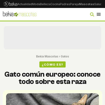
Actualidad
Moda
Belleza
Cocina
Padres
Pareja
Mascotas
Salud
Ps
Bekia Mascotas
›
Gatos
¿CÓMO ES?
Gato común europeo: conoce
todo sobre esta raza