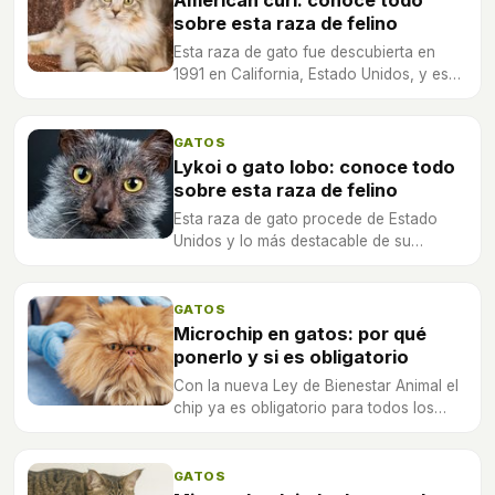
sobre esta raza de felino
Esta raza de gato fue descubierta en
1991 en California, Estado Unidos, y es
un animal muy amigable, dulce y
juguetón.
GATOS
Lykoi o gato lobo: conoce todo
sobre esta raza de felino
Esta raza de gato procede de Estado
Unidos y lo más destacable de su
aspecto es su pelaje y su mirada.
GATOS
Microchip en gatos: por qué
ponerlo y si es obligatorio
Con la nueva Ley de Bienestar Animal el
chip ya es obligatorio para todos los
gatos, también los de interior. Te cuento
por qué ponerlo, qué dice la ley y cómo
se hace.
GATOS