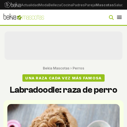
Actualidad
Moda
Belleza
Cocina
Padres
Pareja
Mascotas
Salud
Ps
Bekia Mascotas
›
Perros
UNA RAZA CADA VEZ MÁS FAMOSA
Labradoodle: raza de perro