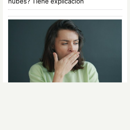
nubes? Tiene explicación
¿Por qué se contagia?
La ciencia explica por qué el bostezo
es contagioso