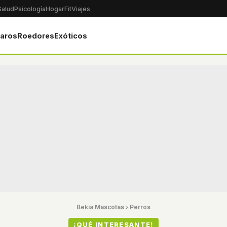
Salud
Psicología
Hogar
Fit
Viajes
jaros
Roedores
Exóticos
Bekia Mascotas
›
Perros
¡QUÉ INTERESANTE!