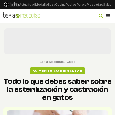
Actualidad
Moda
Belleza
Cocina
Padres
Pareja
Mascotas
Salud
Ps
Bekia Mascotas
›
Gatos
AUMENTA SU BIENESTAR
Todo lo que debes saber sobre
la esterilización y castración
en gatos