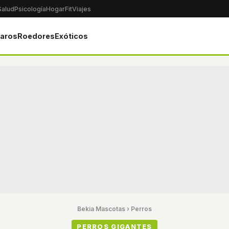
Salud
Psicología
Hogar
Fit
Viajes
jaros
Roedores
Exóticos
Bekia Mascotas
›
Perros
PERROS GIGANTES