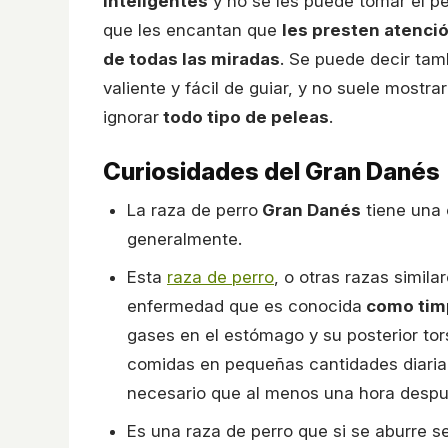
inteligentes
y no se les puede tomar el pel
que les encantan que
les presten atenci
de todas las miradas
. Se puede decir tam
valiente y fácil de guiar, y no suele most
ignorar
todo tipo de peleas
.
Curiosidades del Gran Danés
La raza de perro
Gran Danés
tiene una 
generalmente.
Esta
raza de perro
, o otras razas simil
enfermedad que es conocida
como tim
gases en el estómago y su posterior tor
comidas en pequeñas cantidades diaria
necesario que al menos una hora desp
Es una raza de perro que si se aburre s