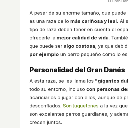
El Gran Da
A pesar de su enorme tamaño, que puede im
es una raza de lo
más cariñosa y leal.
Al s
tipo de raza deben tener en cuenta el esp
ofrecerle la
mejor calidad de vida
. Tambié
que puede ser
algo costosa
, ya que debi
por ejemplo
un perro pequeño como lo es
Personalidad del Gran Danés
A esta raza, se les llama los
"gigantes du
todo su entorno, incluso
con personas de
acariciarlos o jugar con ellos, aunque de 
desconfiados.
Son juguetones
a la vez qu
son excelentes perros guardianes, y además
crecen juntos.