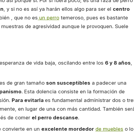
o así porque si. Por si fuera poco, es una raza de perro
ón
, y si no es así ya harán ellos algo para ser el
centro
bién , que no es
un perro
temeroso, pues es bastante
rar muestras de agresividad aunque le provoquen. Suele
esperanza de vida baja, oscilando entre los
6 y 8 años
,
ares de gran tamaño
son susceptibles
a padecer una
panismo
. Esta dolencia consiste en la formación de
sión.
Para evitarla
es fundamental administrar dos o tre
mente, en lugar de una con más cantidad. También ser
ués de comer
el perro descanse
.
e convierte en un
excelente mordedor
de muebles
o lo