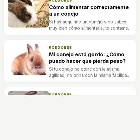
ROEDORES
Cómo alimentar correctamente
a un conejo
Si has adquirido un conejo y no sabes
muy bien cómo alimentarle, te contamos
qué come para que esté sano y en
forma.
ROEDORES
Mi conejo está gordo: ¿Cómo
puedo hacer que pierda peso?
Si tu conejo no corre con la misma
agilidad, no orina con la misma facilidad
e incluso tiene dificultades para asearse,
es muy seguro que presente obesidad.
ROEDORES
¿Cuántos años vive un conejo?
Consejos básicos para mejorar la salud
de tu conejo y evitar que enferme
rápidamente.