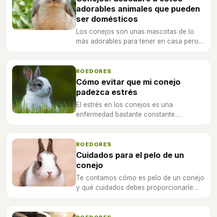
adorables animales que pueden
ser domésticos
Los conejos son unas mascotas de lo
más adorables para tener en casa pero
tienen sus propias particularidades.
Aprende algunas de sus características.
ROEDORES
Cómo evitar que mi conejo
padezca estrés
El estrés en los conejos es una
enfermedad bastante constante.
Podemos saber que nuestra mascota
padece esta enfermedad con al observar
un comportamiento inusual.
ROEDORES
Cuidados para el pelo de un
conejo
Te contamos cómo es pelo de un conejo
y qué cuidados debes proporcionarle
para que luzca un pelo perfecto y
reluciente.