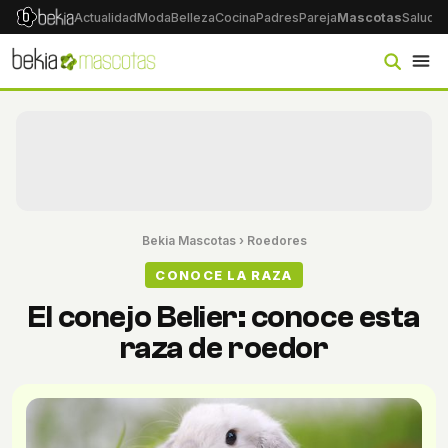
Actualidad
Moda
Belleza
Cocina
Padres
Pareja
Mascotas
Salud
Ps
Bekia Mascotas
›
Roedores
CONOCE LA RAZA
El conejo Belier: conoce esta
raza de roedor