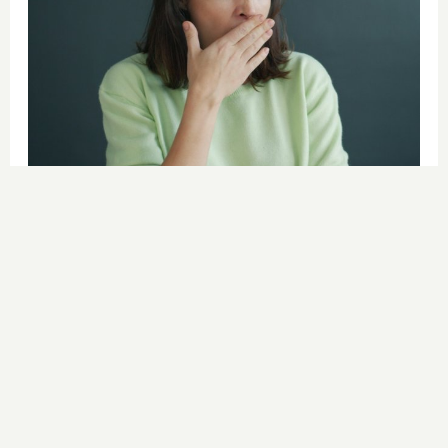
¿Por qué se contagia?
La ciencia explica por qué el bostezo
es contagioso