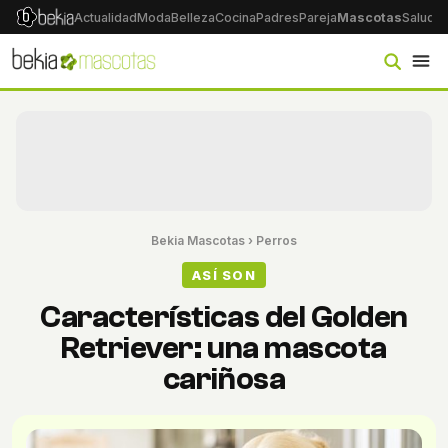
Actualidad
Moda
Belleza
Cocina
Padres
Pareja
Mascotas
Salud
Ps
Bekia Mascotas
›
Perros
ASÍ SON
Características del Golden
Retriever: una mascota
cariñosa