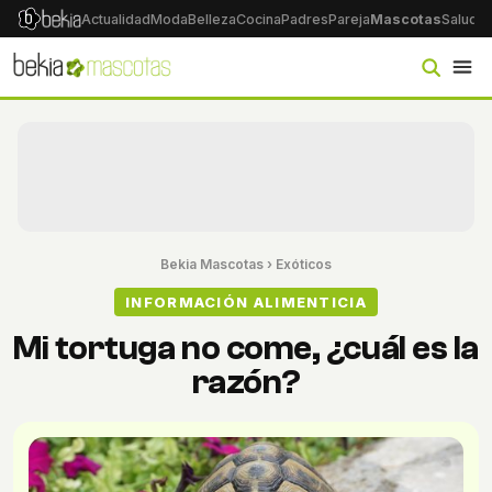
Actualidad
Moda
Belleza
Cocina
Padres
Pareja
Mascotas
Salud
Ps
Bekia Mascotas
›
Exóticos
INFORMACIÓN ALIMENTICIA
Mi tortuga no come, ¿cuál es la
razón?