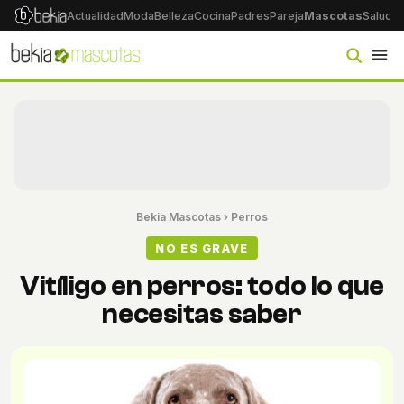
Actualidad
Moda
Belleza
Cocina
Padres
Pareja
Mascotas
Salud
Ps
Bekia Mascotas
›
Perros
NO ES GRAVE
Vitíligo en perros: todo lo que
necesitas saber