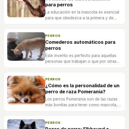
para perros
La educación en la mascota es esencial
para que obedezca a la primera y de
esta manera se pueda convivir de una
mejor manera con ella tanto dentro
como fuera de casa.
PERROS
Comederos automáticos para
perros
Este invento es perfecto para aquellas
personas que trabajan o que por otras
circunstancias pasan poco tiempo fuera
de casa ya que podrán dejar el
suministro de comida.
PERROS
¿Cómo es la personalidad de un
perro de raza Pomerania?
Los perros Pomerania son de las razas
más bonitas para tener como mascota,
pero su personalidad puede conllevar
algún tipo de trabajo.
PERROS
Razas de perro: Elkhound o