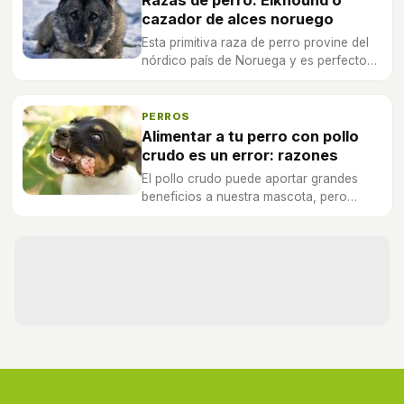
cazador de alces noruego
Esta primitiva raza de perro provine del
nórdico país de Noruega y es perfecto
para el pastoreo, la protección de un
terreno o la caza.
PERROS
Alimentar a tu perro con pollo
crudo es un error: razones
El pollo crudo puede aportar grandes
beneficios a nuestra mascota, pero
conviene saber cómo dárselo y no
abusar de este tipo de alimento.