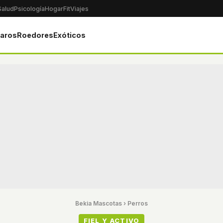
Salud
Psicología
Hogar
Fit
Viajes
jaros
Roedores
Exóticos
Bekia Mascotas
›
Perros
FIEL Y ACTIVO