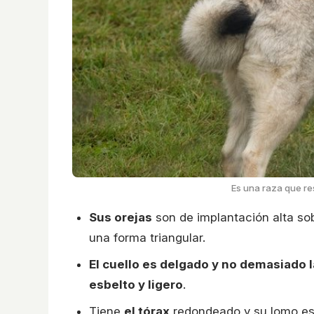
Es una raza que re
Sus orejas
son de implantación alta so
una forma triangular.
El cuello es delgado y no demasiado 
esbelto y ligero
.
Tiene
el tórax
redondeado y su lomo es 