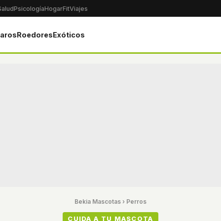
Salud
Psicología
Hogar
Fit
Viajes
jaros
Roedores
Exóticos
Bekia Mascotas
›
Perros
CUIDA A TU MASCOTA