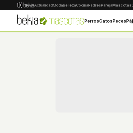
Actualidad
Moda
Belleza
Cocina
Padres
Pareja
Mascotas
Perros
Gatos
Peces
Pá