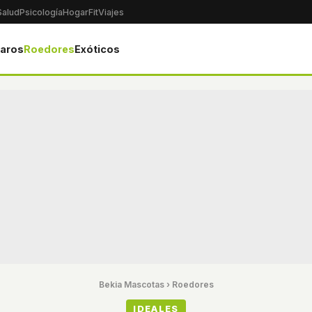
Salud
Psicología
Hogar
Fit
Viajes
jaros
Roedores
Exóticos
Bekia Mascotas
›
Roedores
IDEALES