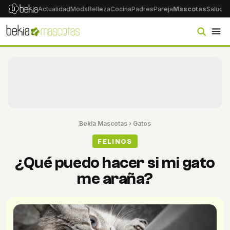
Actualidad
Moda
Belleza
Cocina
Padres
Pareja
Mascotas
Salud
Ps
Bekia Mascotas
›
Gatos
FELINOS
¿Qué puedo hacer si mi gato
me araña?