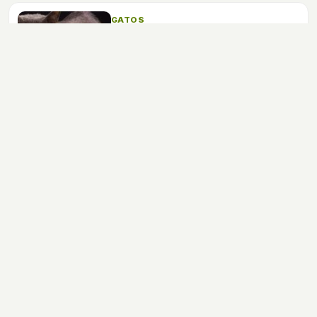
de juego.
GATOS
Korat: Todo sobre esta raza de
felino
Descubre todo sobre el gato Korat todas
sus características y cuidados, un gato
perfecto para tenerlo de mascota.
GATOS
Scottish Fold: todo sobre esta
raza de felino
Muy afables y cariñosos, tranquilos y
entrañables..., la raza Scottish Fold tiene
una peculiar historia tras de sí y si se
convierte en tu mascota, este será tu
mejor amigo.