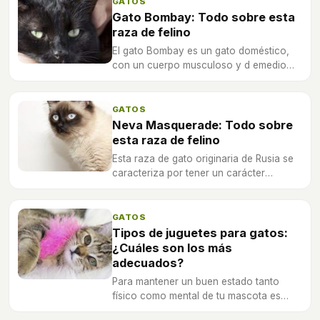
GATOS
Gato Bombay: Todo sobre esta
raza de felino
El gato Bombay es un gato doméstico,
con un cuerpo musculoso y d emedio
tamaño. Resulta del cruce entre el gato
Burmés y el American Shorthair.
GATOS
Neva Masquerade: Todo sobre
esta raza de felino
Esta raza de gato originaria de Rusia se
caracteriza por tener un carácter
tranquilo, pelaje sedoso, fino y suave, y
ojos de un color azul intenso.
GATOS
Tipos de juguetes para gatos:
¿Cuáles son los más
adecuados?
Para mantener un buen estado tanto
físico como mental de tu mascota es
importante hacerle más fácil los hábitos