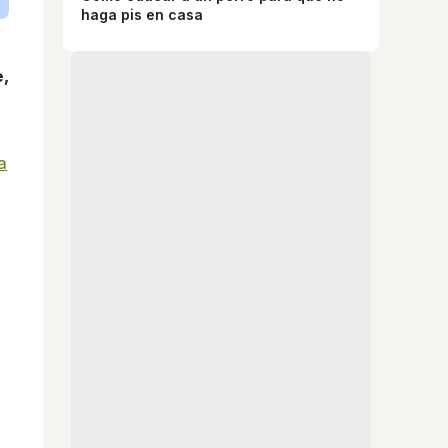
haga pis en casa
,
a
a