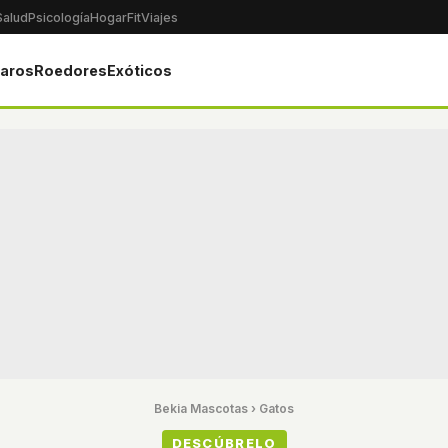
Salud
Psicología
Hogar
Fit
Viajes
jaros
Roedores
Exóticos
Bekia Mascotas
›
Gatos
DESCÚBRELO