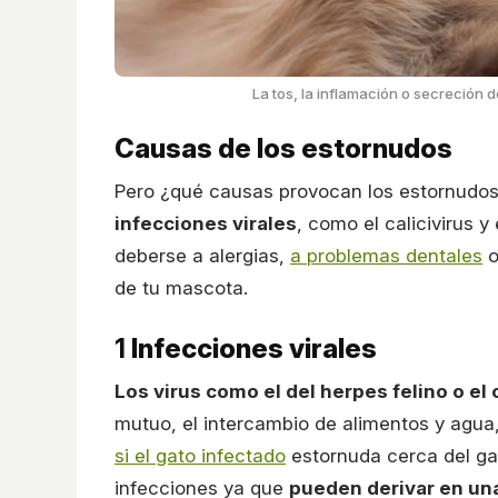
La tos, la inflamación o secreción d
Causas de los estornudos
Pero ¿qué causas provocan los estornudo
infecciones virales
, como el calicivirus 
deberse a alergias,
a problemas dentales
o
de tu mascota.
1
Infecciones virales
Los virus como el del herpes felino o el 
mutuo, el intercambio de alimentos y agua
si el gato infectado
estornuda cerca del ga
infecciones ya que
pueden derivar en u