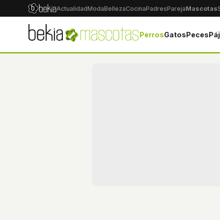
Actualidad
Moda
Belleza
Cocina
Padres
Pareja
Mascotas
Perros
Gatos
Peces
Pá