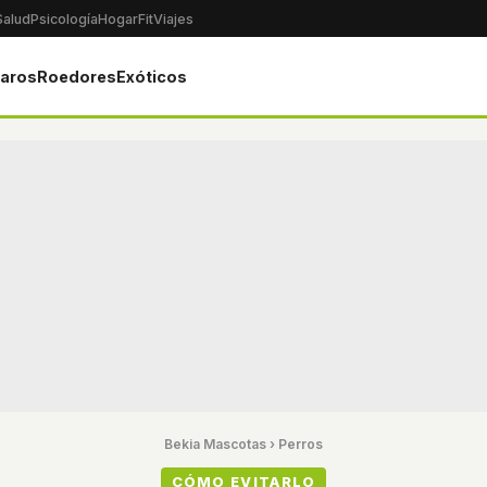
Salud
Psicología
Hogar
Fit
Viajes
jaros
Roedores
Exóticos
Bekia Mascotas
›
Perros
CÓMO EVITARLO