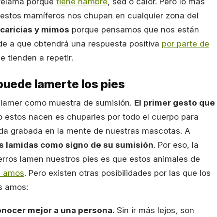
 relama porque
tiene hambre
, sed o calor. Pero lo más
 estos mamíferos nos chupan en cualquier zona del
caricias y mimos
porque pensamos que nos están
de a que obtendrá una respuesta positiva
por parte de
 tienden a repetir.
puede lamerte los pies
a lamer como muestra de sumisión.
El primer gesto que
 estos nacen es chuparles por todo el cuerpo para
eda grabada en la mente de nuestras mascotas. A
 lamidas como signo de su sumisión
. Por eso, la
perros lamen nuestros pies es que estos animales de
s amos
. Pero existen otras posibilidades por las que los
s amos:
onocer mejor a una persona
. Sin ir más lejos, son