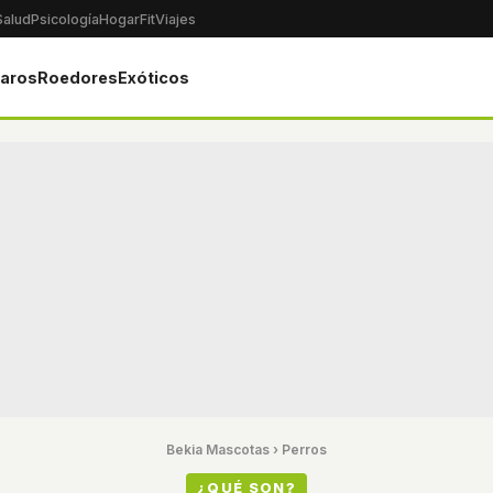
Salud
Psicología
Hogar
Fit
Viajes
jaros
Roedores
Exóticos
Bekia Mascotas
›
Perros
¿QUÉ SON?