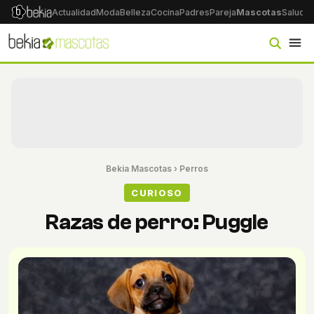
Actualidad
Moda
Belleza
Cocina
Padres
Pareja
Mascotas
Salud
Ps
Bekia Mascotas
›
Perros
CURIOSO
Razas de perro: Puggle