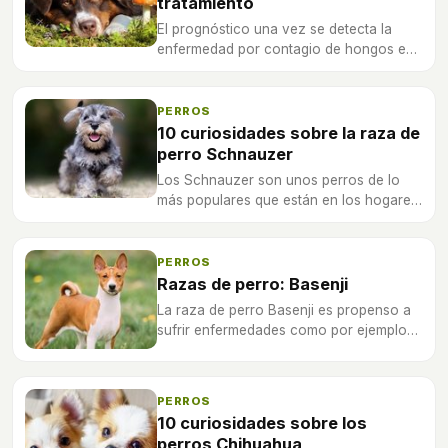
tratamiento
El prognóstico una vez se detecta la
enfermedad por contagio de hongos es
bueno, pero hay que poner un
tratamiento de inmediato para evitar que
la mascota sufra sus consecuencias.
PERROS
10 curiosidades sobre la raza de
perro Schnauzer
Los Schnauzer son unos perros de lo
más populares que están en los hogares
de muchas personas llenando de alegría
las casas.
PERROS
Razas de perro: Basenji
La raza de perro Basenji es propenso a
sufrir enfermedades como por ejemplo
problemas renales, atrofia progrsiva en
la retina y problemas intestinales.
PERROS
10 curiosidades sobre los
perros Chihuahua