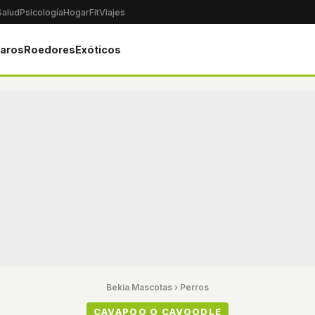
Salud
Psicología
Hogar
Fit
Viajes
jaros
Roedores
Exóticos
Bekia Mascotas
›
Perros
CAVAPOO O CAVOODLE