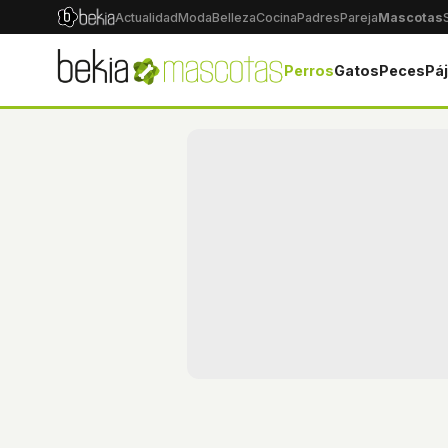
Actualidad
Moda
Belleza
Cocina
Padres
Pareja
Mascotas
Perros
Gatos
Peces
Pá