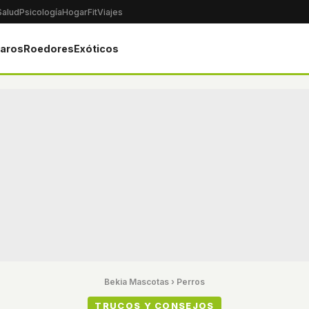
Salud
Psicología
Hogar
Fit
Viajes
jaros
Roedores
Exóticos
Bekia Mascotas
›
Perros
TRUCOS Y CONSEJOS