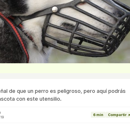
al de que un perro es peligroso, pero aquí podrás
scota con este utensilio.
9
6 min
Compartir 
019