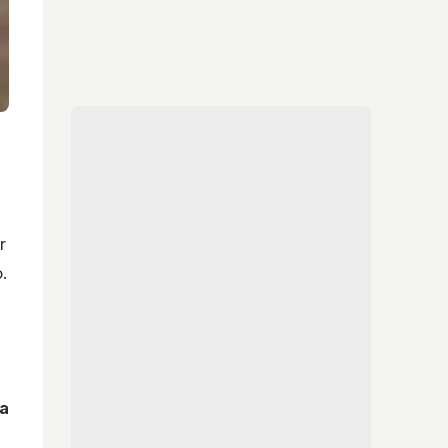
r
.
ra